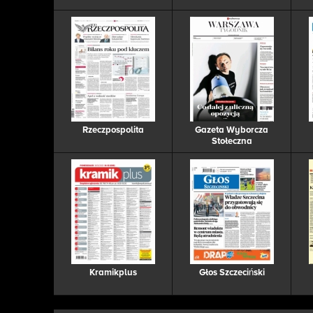
Rzeczpospolita
Gazeta Wyborcza
Stołeczna
Kramikplus
Głos Szczeciński