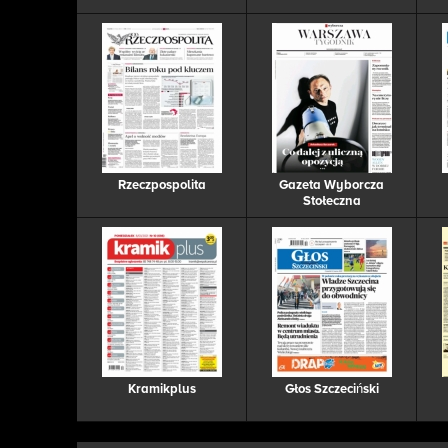
Rzeczpospolita
Gazeta Wyborcza
Stołeczna
Kramikplus
Głos Szczeciński