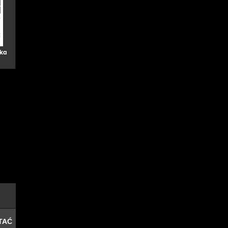
ka
TAĆ