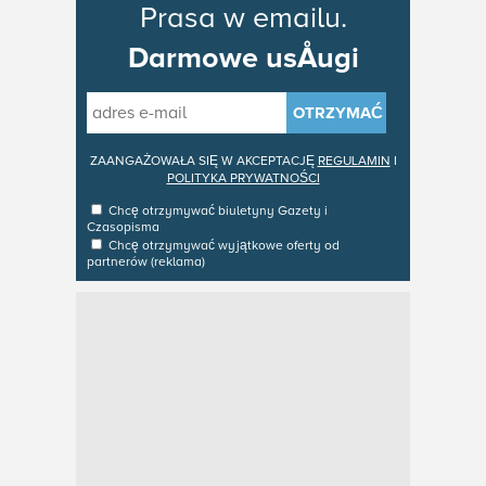
Prasa w emailu.
Darmowe usÅugi
OTRZYMAĆ
ZAANGAŻOWAŁA SIĘ W AKCEPTACJĘ
REGULAMIN
I
POLITYKA PRYWATNOŚCI
Chcę otrzymywać biuletyny
Gazety i
Czasopisma
Chcę otrzymywać wyjątkowe oferty od
partnerów (reklama)