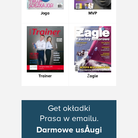
Joga
MVP
Trainer
Żagle
Get okładki
Prasa w emailu.
Darmowe usÅugi