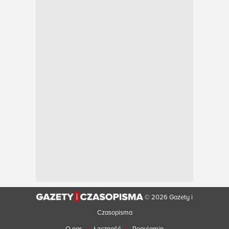
© 2026 Gazety i
Czasopisma
•
•