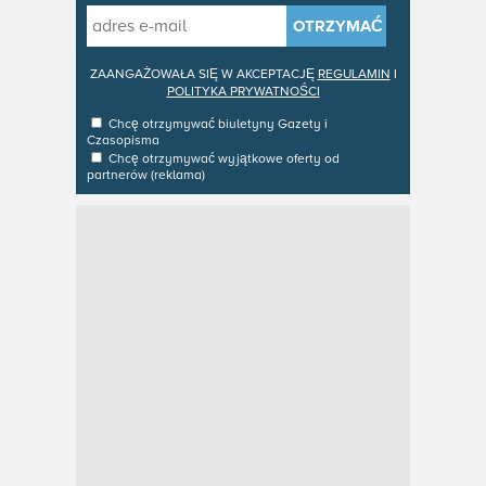
OTRZYMAĆ
ZAANGAŻOWAŁA SIĘ W AKCEPTACJĘ
REGULAMIN
I
POLITYKA PRYWATNOŚCI
Chcę otrzymywać biuletyny
Gazety i
Czasopisma
Chcę otrzymywać wyjątkowe oferty od
partnerów (reklama)