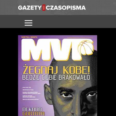
MVP
WYDANIE
28
CZERWCA
OTRZYMAĆ
GET TO I
2018
INNYCH
POKRYW W
CODZIENNEJ
MEDIALNEJ.