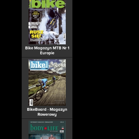
Bike Magazyn MTB Nr 1
Europie
BikeBoard - Magazyn
Rowerowy