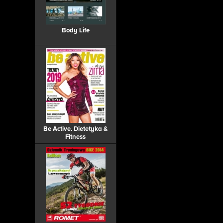
Body Life
Be Active. Dietetyka &
Fitness