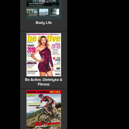
Body Life
Be Active. Dietetyka &
Fitness