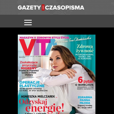
VITA
WYDANIE
26
LISTOPAD
OTRZYMAĆ
GET TO I
2020
INNYCH
POKRYW W
CODZIENNEJ
MEDIALNEJ.