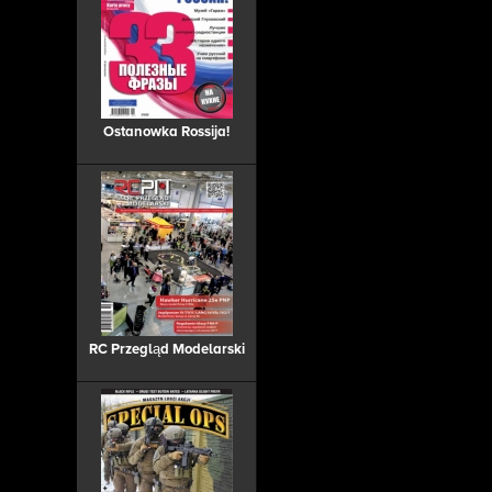
Ostanowka Rossija!
RC Przegląd Modelarski